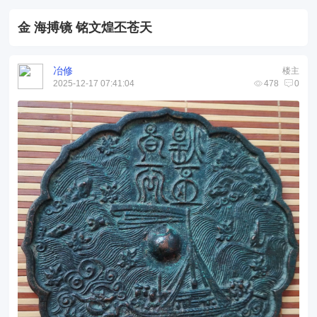
金 海搏镜 铭文煌丕苍天
冶修
楼主
2025-12-17 07:41:04
478
0